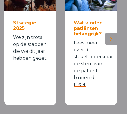
Strategie
Wat vinden
2025
patiënten
belangrijk?
We zijn trots
Next
Lees meer
op de stappen
over de
die we dit jaar
stakeholdersraad:
hebben gezet.
de stem van
de patiënt
binnen de
LROI.