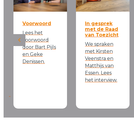
Voorwoord
In gesprek
met de Raad
Lees het
van Toezicht
voorwoord
Previous
We spraken
door Bart Pijls
met Kirsten
en Geke
Veenstra en
Denissen.
Matthijs van
Essen. Lees
het interview.
oek.