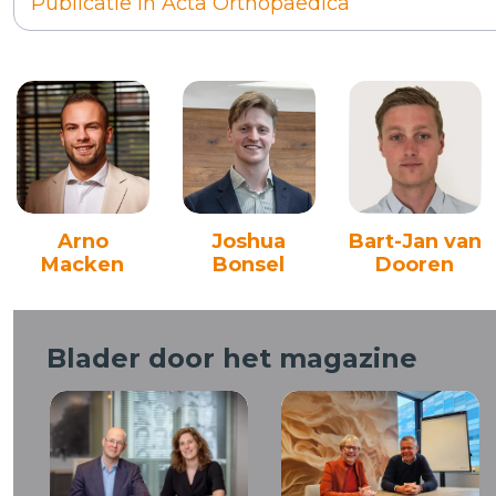
Publicatie in Acta Orthopaedica
Arno
Joshua
Bart-Jan van
Macken
Bonsel
Dooren
Blader door het magazine