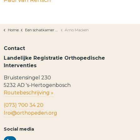
Paul van Rensch
Home
Een schatkamer aan data
Arno Macken
Contact
Landelijke Registratie Orthopedische
Interventies
Bruistensingel 230
5232 AD 's-Hertogenbosch
Routebeschrijving »
(073) 700 34 20
lroi@orthopeden.org
Social media